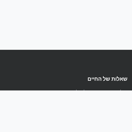
שאלות של החיים
הפלטפורמה המקצועית לשאלות ותשובות בעברית
קישורים
אודות