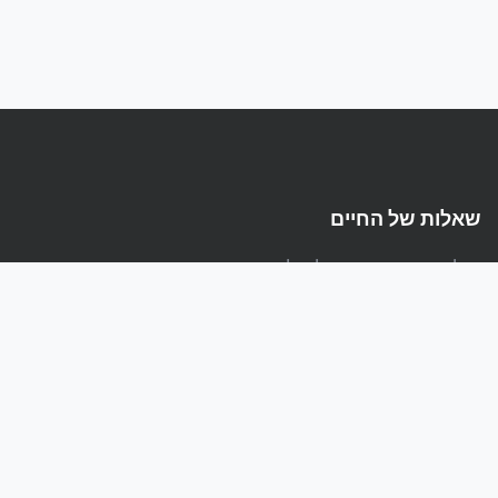
שאלות של החיים
הפלטפורמה המקצועית לשאלות ותשובות בעברית
קישורים
אודות
מדיניות פרטיות
תנאי שימוש