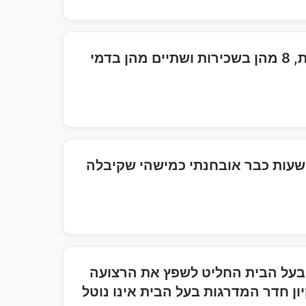
האם בעל הדירה יכול לבצע שיפוצים בבניין בלי ליידע אותי ולתת לי קבלות? בבניין 10 דירות, 8 מהן בשכירות ושתיים מהן בדמי
ום שמי לי ועצרתי אתמול לקנות פלאפל. אחרי כשעה הרגשתי את הבטן כואבת אחרי 3 שעות כבר אובחנתי כמישהי שקיבלה
 מפתח בבניין בו 10 דירות. בבניין כל הדירות מושכרות חוץ מ2דירות. בעל הבית החליט לשפץ את הרצועה
ון חדר המדרגות בעל הבית אינו נוטל