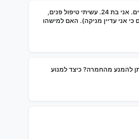
פצעוני הריון - פצעי בגרות שהופיעו בהריון והיום, שנה אחרי, עדיין נמצאים ומופיעים חדשים. אני בת 24. עשיתי טיפול פנים,
ם כי אני עדיין מניקה). האם למישהו
יתן להמנע מהחמרה? כיצד למנוע