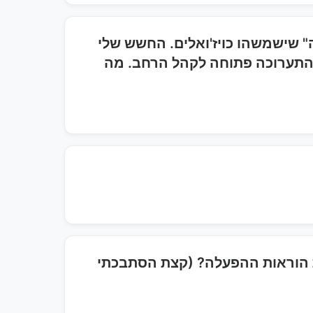
שישמשהו כויז'ואלים. החשש שלי
והתערוכה פתוחה לקהל הרחב. מה
baukne דגם WA-5130. האם אוכל לקבל את הוראות ההפעלה? (קצת הסתבכתי