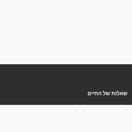
שאלות של החיים
הפלטפורמה המקצועית לשאלות ותשובות בעברית
קישורים