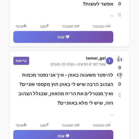
0
אפשר לעשות?
🔖
...
📤
❓
📊
0 הצבעות
💬
0 תשובות
עקוב
שתף
💬 ענה
tamar_gal
👍
בריאות
t
שאל לפני 8 חודשים • נצפה 35 פעמים
0
להיפטר משעווה באוזן - איך אני נפטר מכמות
👎
0
הצהוב הרבה שיש לי באוזן חוץ מקסמי אזניים?
ואיך מנטרלים את הריח מהאוזן, שבגלל הצהוב
🔖
הזה, שיש לי מלא באוזניים?
...
📤
❓
📊
0 הצבעות
💬
0 תשובות
עקוב
שתף
💬 ענה