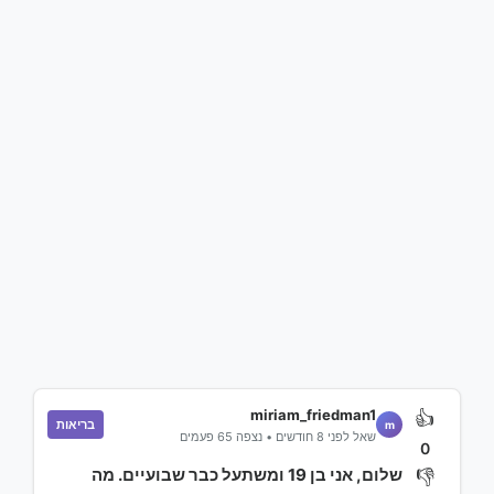
miriam_friedman1
👍
בריאות
m
שאל לפני 8 חודשים • נצפה 65 פעמים
0
שלום, אני בן 19 ומשתעל כבר שבועיים. מה
👎