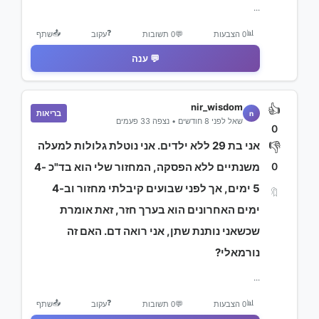
...
📤
❓
📊
0 הצבעות
💬
0 תשובות
עקוב
שתף
💬 ענה
nir_wisdom
👍
בריאות
n
שאל לפני 8 חודשים • נצפה 33 פעמים
0
אני בת 29 ללא ילדים. אני נוטלת גלולות למעלה
👎
0
משנתיים ללא הפסקה, המחזור שלי הוא בד"כ 4-
5 ימים, אך לפני שבועים קיבלתי מחזור וב-4
🔖
ימים האחרונים הוא בערך חזר, זאת אומרת
שכשאני נותנת שתן, אני רואה דם. האם זה
נורמאלי?
...
📤
❓
📊
0 הצבעות
💬
0 תשובות
עקוב
שתף