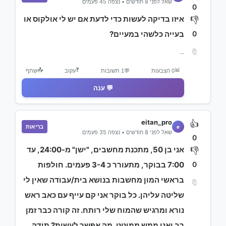
שאל לפני 8 חודשים • נצפה 45 פעמים
0
איזו בדיקה לעשות כדי לדעת אם יש לי אולקוס או
👎
0
בעייה כלשהי במעיים?
🔖
...
📤
❓
📊
0 הצבעות
💬
1 תשובות
עקוב
שתף
💬 ענה
eitan_pro
👍
בריאות
e
שאל לפני 8 חודשים • נצפה 35 פעמים
0
אני בן 50, מתכנת מחשבים, "ישן" מ-24:00, עד
👎
0
7:00 בבוקר, מתעורר כ 3-4 פעמים. חולפות
בראשי המון מחשבות בנושא בית/עבודה שאין לי
🔖
שליטה עליהן. כל בוקר אני קם עייף עם כאב ראש
נורא ומרגיש שהמוח שלי רותח. זה קורה כבר זמן
רב ואני ממש ממוטט. מה אפשר לעשות? תודה.