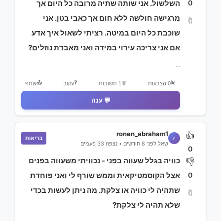
0
השלשול. אני שותה שתיה מרובה כל היום אך
מרגישה חולשה ללא חום אך כאבי בטן. אני
🔖
שוכבת כל היום במיטה. רציתי לשאול איך אדע
אם אני צריכה עירוי במידה ואני מאבדת נוזלים?
...
📤
❓
📊
0 הצבעות
💬
1 תשובות
עקוב
שתף
💬 ענה
ronen_abraham1
👍
בריאות
r
שאל לפני 8 חודשים • נצפה 33 פעמים
0
כוויה בגלל שעווה בפני - נכוויתי משעווה בפנים
👎
0
אצל הקוסמטיקאית וממש שורף לי ואני פוחדת
שתהיה לי כוויה או צלקת. מה ניתן לעשות בכדי
🔖
שלא תהיה לי צלקת?