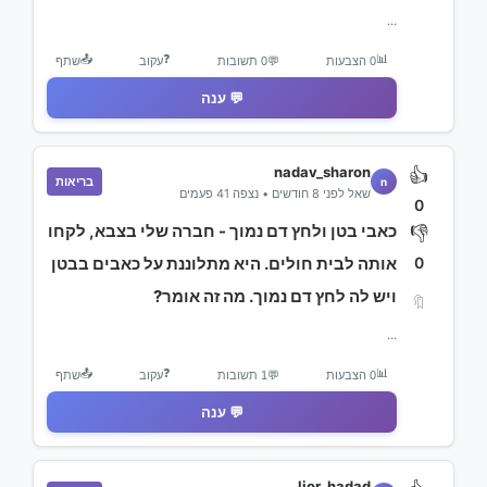
...
📤
❓
📊
0 הצבעות
💬
0 תשובות
עקוב
שתף
💬 ענה
nadav_sharon
👍
בריאות
n
שאל לפני 8 חודשים • נצפה 41 פעמים
0
כאבי בטן ולחץ דם נמוך - חברה שלי בצבא, לקחו
👎
0
אותה לבית חולים. היא מתלוננת על כאבים בבטן
ויש לה לחץ דם נמוך. מה זה אומר?
🔖
...
📤
❓
📊
0 הצבעות
💬
1 תשובות
עקוב
שתף
💬 ענה
lior_hadad