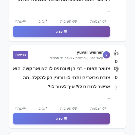
...
📤
❓
📊
0 הצבעות
💬
0 תשובות
עקוב
שתף
💬 ענה
yuval_weiner
👍
בריאות
y
שאל לפני 8 חודשים • נצפה 31 פעמים
0
צוואר תפוס - בני בן 6 ונתפס לו הצוואר קשה. הוא
👎
0
צורח מכאבים נתתי לו נורופן רק להקלה. מה
אפשר למרוח לו? איך לעזור לו?
🔖
...
📤
❓
📊
0 הצבעות
💬
0 תשובות
עקוב
שתף
💬 ענה