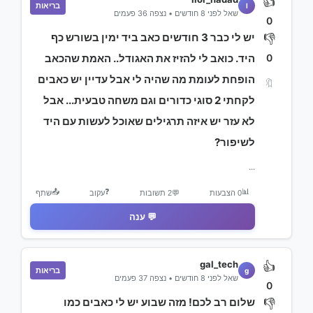
👍
בריאות
l
שאל לפני 8 חודשים • נצפה 36 פעמים
0
יש לי כבר 3 חודשים כאב ביד ימין בשורש כף
👎
0
היד. כואב לי להזיז את האגודל.. האמת שהכאב
הופחת לעומת מה שהיה לי אבל עדיין יש כאבים
🔖
לקחתי 2 סוגי כדורים וגם משחה טבעית... אבל
לא עזר יש איזה תרגילים שאוכל לעשות עם היד
לשיפור?
...
📤
❓
📊
0 הצבעות
💬
2 תשובות
עקוב
שתף
💬 ענה
gal_tech
👍
בריאות
g
שאל לפני 8 חודשים • נצפה 37 פעמים
0
שלום רב לכם! מזה שבוע יש לי כאבים כמו
👎