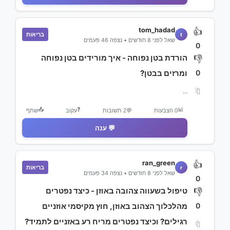
tom_hadad
👍
בריאות
t
שאל לפני 8 חודשים • נצפה 46 פעמים
0
הורדת בטן נפוחה - איך מורידים בטן נפוחה
👎
0
ומרזים בבטן?
🔖
...
📤
❓
📊
0 הצבעות
💬
2 תשובות
עקוב
שתף
💬 ענה
ran_green
👍
בריאות
r
שאל לפני 8 חודשים • נצפה 34 פעמים
0
טיפול בשעווה צהובה באוזן - כיצד נפטרים
👎
0
מהלכלוך הצהוב באוזן, חוץ מקיסמי אוזניים
רגילים? וכיצד נפטרים מריח רע באזניים לתמיד?
🔖