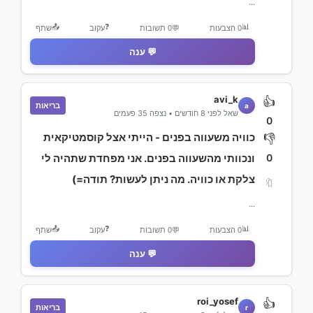
...
📤
❓
📊
0 הצבעות
💬
0 תשובות
עקוב
שתף
💬 ענה
avi_k
👍
בריאות
a
שאל לפני 8 חודשים • נצפה 35 פעמים
0
כוויה משעווה בפנים - הייתי אצל קוסמטיקאית
👎
0
ונכוותי מהשעווה בפנים. אני מפחדת שתהיה לי
צלקת או כוויה. מה ניתן לעשות? תודה=)
🔖
...
📤
❓
📊
0 הצבעות
💬
0 תשובות
עקוב
שתף
💬 ענה
roi_yosef
👍
בריאות
r