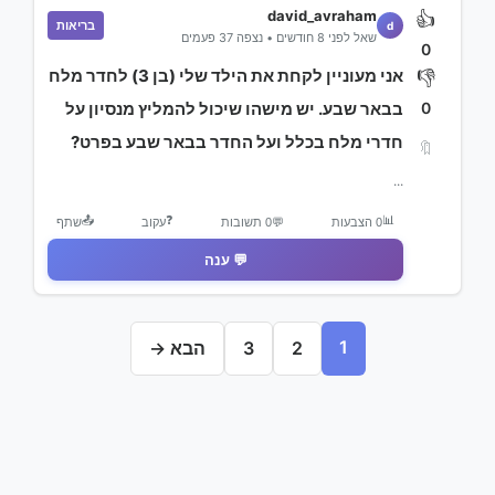
david_avraham
👍
בריאות
d
שאל לפני 8 חודשים • נצפה 37 פעמים
0
אני מעוניין לקחת את הילד שלי (בן 3) לחדר מלח
👎
0
בבאר שבע. יש מישהו שיכול להמליץ מנסיון על
חדרי מלח בכלל ועל החדר בבאר שבע בפרט?
🔖
...
📤
❓
📊
0 הצבעות
💬
0 תשובות
עקוב
שתף
💬 ענה
1
2
3
הבא →