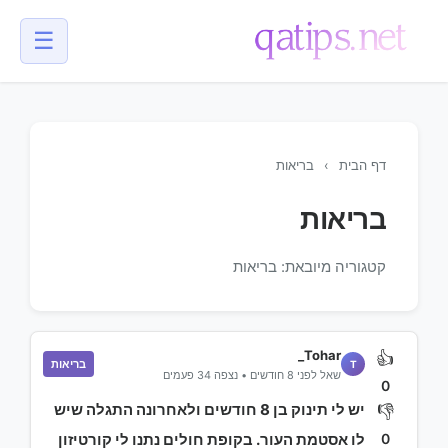
☰
💬
דף הבית
›
בריאות
בריאות
קטגוריה מיובאת: בריאות
Tohar_
👍
בריאות
T
שאל לפני 8 חודשים • נצפה 34 פעמים
0
יש לי תינוק בן 8 חודשים ולאחרונה התגלה שיש
👎
0
לו אסטמת העור. בקופת חולים נתנו לי קורטיזון