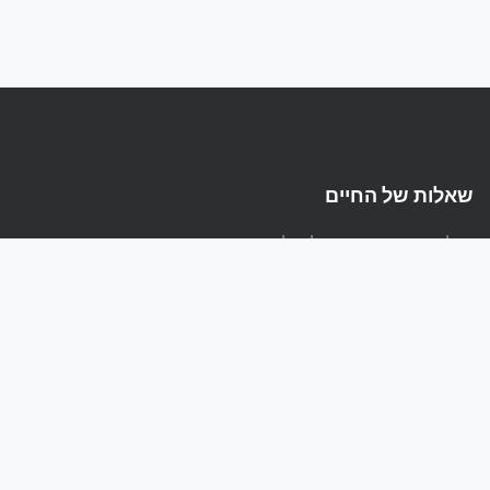
שאלות של החיים
הפלטפורמה המקצועית לשאלות ותשובות בעברית
קישורים
אודות
מדיניות פרטיות
תנאי שימוש