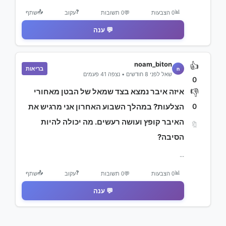
📤
❓
📊
0 הצבעות
💬
0 תשובות
עקוב
שתף
💬 ענה
noam_biton
👍
בריאות
n
שאל לפני 8 חודשים • נצפה 41 פעמים
0
איזה איבר נמצא בצד שמאל של הבטן מאחורי
👎
0
הצלעות? במהלך השבוע האחרון אני מרגיש את
האיבר קופץ ועושה רעשים. מה יכולה להיות
🔖
הסיבה?
...
📤
❓
📊
0 הצבעות
💬
0 תשובות
עקוב
שתף
💬 ענה