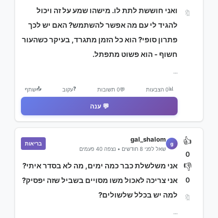
ואני חוששת לתת לו. מישהו שמע על זה ויכול
🔖
להגיד לי עם מה אפשר להשתמש? האם יש לכך
פתרון סופי? הוא כל הזמן מתגרד, בעיקר כשהעור
חשוף - הוא פשוט מתפתל.
...
📤
❓
📊
0 הצבעות
💬
0 תשובות
עקוב
שתף
💬 ענה
gal_shalom
👍
בריאות
g
שאל לפני 8 חודשים • נצפה 40 פעמים
0
אני משלשלת כבר כמה ימים, מה לא בסדר איתי?
👎
0
אני צריכה לאכול משו מסויים בשביל שזה יפסיק?
למה יש בכלל שלשולים?
🔖
...