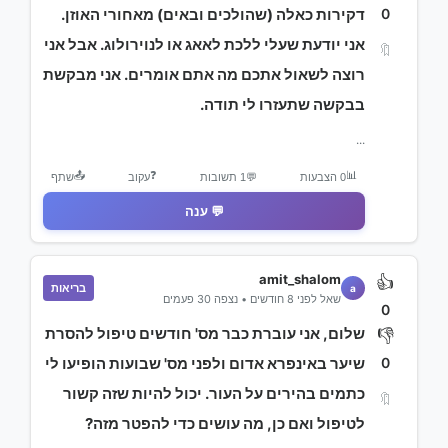
0
דקירות כאלה (שהולכים ובאים) מאחורי האוזן.
אני יודעת שעלי ללכת לאאג או לנוירולוג. אבל אני
🔖
רוצה לשאול אתכם מה אתם אומרים. אני מבקשת
בבקשה שתעזרו לי תודה.
...
📤
❓
📊
0 הצבעות
💬
1 תשובות
עקוב
שתף
💬 ענה
amit_shalom
👍
בריאות
a
שאל לפני 8 חודשים • נצפה 30 פעמים
0
שלום, אני עוברת כבר מס' חודשים טיפול להסרת
👎
0
שיער באינפרא אדום ולפני מס' שבועות הופיעו לי
כתמים בהירים על העור. יכול להיות שזה קשור
🔖
לטיפול ואם כן, מה עושים כדי להפטר מזה?