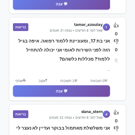
💬 ענה
tamar_azoulay
👍
בריאות
t
שאל לפני 8 חודשים • נצפה 31 פעמים
0
אני בת 17, ומעוניינת ללמוד רפואה. איפה בגיל
👎
0
הזה לפני השירות לאומי אני יכולה להתחיל
ללמוד? מכללות כלשהם?
🔖
...
📤
❓
📊
0 הצבעות
💬
1 תשובות
עקוב
שתף
💬 ענה
dana_stern
👍
בריאות
d
שאל לפני 8 חודשים • נצפה 32 פעמים
0
אני משלשלת מאתמול בבוקר ועדיין לא נעצר לי
👎