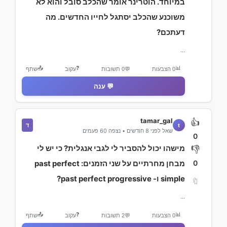
במיוחד. הוטרינר אומר שהכלב סובל והוא לא
משוכנע שהכלב יסתגל לחייו החדשים. מה
דעתכם?
...
📤
❓
📊
0 הצבעות
💬
0 תשובות
עקוב
שתף
💬 ענה
tamar_gal
👍
ד
t
שאל לפני 8 חודשים • נצפה 60 פעמים
0
מישהו יכול להסביר לי לגבי אנגלית? כי יש לי
👎
0
מבחן מחרתיים על שני הזמנים: past perfect
simple ו- past perfect progressive?
🔖
...
📤
❓
📊
0 הצבעות
💬
2 תשובות
עקוב
שתף