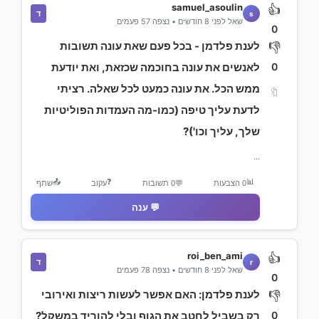
samuel_asoulin
👍
ד
s
שאל לפני 8 חודשים • נצפה 57 פעמים
0
לענת פלדמן - בכל פעם שאת עונה תשובות
👎
0
לאנשים את עונה בחוכמה שכזאת, ואת יודעת
ממש הכל. את עונה כמעט לכל שאלה. רציתי
🔖
לדעת עליך טיפה (כמו-מה העמדות הפוליטיות
שלך, עליך וכו')?
...
📤
❓
📊
0 הצבעות
💬
0 תשובות
עקוב
שתף
💬 ענה
roi_ben_ami
👍
ד
r
שאל לפני 8 חודשים • נצפה 78 פעמים
0
לענת פלדמן: האם אפשר לעשות ריצות ואירובי
👎
0
רק בשביל לחטב את הגוף ובלי להוריד במשקל?