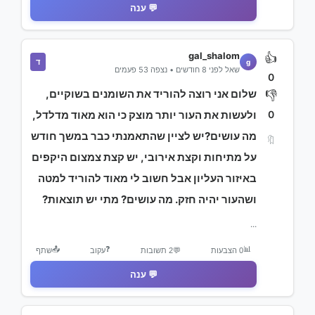
💬 ענה
gal_shalom
👍
ד
g
שאל לפני 8 חודשים • נצפה 53 פעמים
0
שלום אני רוצה להוריד את השומנים בשוקיים,
👎
0
ולעשות את העור יותר מוצק כי הוא מאוד מדלדל,
מה עושים?יש לציין שהתאמנתי כבר במשך חודש
🔖
על מתיחות וקצת אירובי, יש קצת צמצום היקפים
באיזור העליון אבל חשוב לי מאוד להוריד למטה
ושהעור יהיה חזק. מה עושים? מתי יש תוצאות?
...
📤
❓
📊
0 הצבעות
💬
2 תשובות
עקוב
שתף
💬 ענה