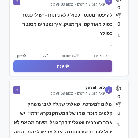
ד
n
שאל לפני 8 חודשים • נצפה 63 פעמים
0
להיפטר מסנטר כפול ללא ניתוח - יש לי סנטר
👎
0
כפול מאוד קטן אך מציק. איך נפטרים מסנטר
כפול?
🔖
...
📤
❓
📊
0 הצבעות
💬
3 תשובות
עקוב
שתף
💬 ענה
yuval_pro
👍
ד
y
שאל לפני 8 חודשים • נצפה 58 פעמים
0
שלום למערכת. שאלתי שאלה לגבי משחק
👎
0
קלפים מוכר. שמו של המשחק נקרא "רמי" ויש
אתר בעברית ואנגלית דרך גוגל. משום מה אני לא
🔖
יכול להוריד את התוכנה, אבל מופיע לי הורדה וזה