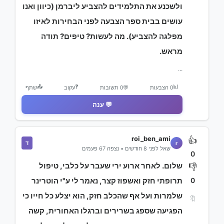
ולשכנע את התלמידים להצביע ליברמן (כיוון ואנו
עושים בבית ספר הצבעה לפני הבחירות לאיזו
מפלגה להצביע). מה לעשות? טיפים? תודה
מראש.
...
📤
❓
📊
0 הצבעות
💬
0 תשובות
עקוב
שתף
💬 ענה
roi_ben_ami
👍
ד
r
שאל לפני 8 חודשים • נצפה 67 פעמים
0
שלום. לאחר ארוע ירי שעבר על כלבי, טיפול
👎
0
תרופתי חזק ואשפוז קצר, נאמר לי ע"י הוטרינר
שלמרות ועל אף שהכלב חזק, הוא יצלע כל חייו כי
🔖
הפגיעה שספג בשרירים וברגלו האחורית, קשה