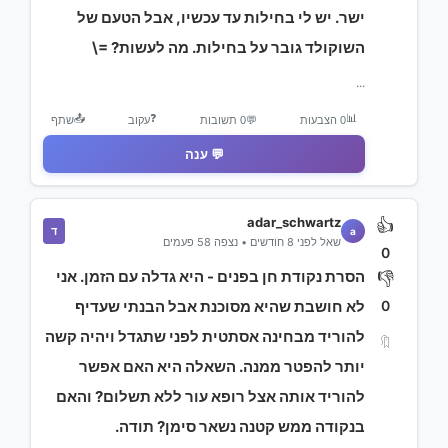
ישר. יש לי בחילות עד עכשיו, אבל הטעם של
השוקולד גובר על בחילות. מה לעשות? =\
...
📤
❓
📊
0 הצבעות
💬
0 תשובות
עקוב
שתף
💬 ענה
adar_schwartz
👍
ד
a
שאל לפני 8 חודשים • נצפה 58 פעמים
0
הסרת נקודת חן בפנים - היא גדלה עם הזמן. אני
👎
0
לא חושבת שהיא מסוכנת אבל הבנתי שעדיף
להוריד מבחינה אסתטית לפני שתגדל ויהיה קשה
🔖
יותר להפטר ממנה. השאלה היא האם אפשר
להוריד אותה אצל רופא עור ללא תשלום? והאם
בנקודה ממש קטנה נשאר סימן? תודה.