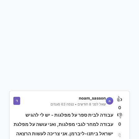
noam_sasson
👍
ד
n
שאל לפני 8 חודשים • נצפה 63 פעמים
0
עבודה לבית ספר על מפלגות - יש לי להגיש
👎
0
עבודה למחר לגבי מפלגות, ואני עושה על מפלגת
ישראל ביתנו-ליברמן. אני צריכה לעשות הרצאה
🔖