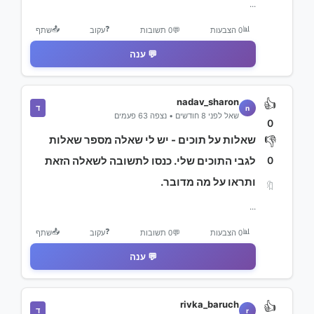
...
📤
❓
📊
0 הצבעות
💬
0 תשובות
עקוב
שתף
💬 ענה
nadav_sharon
👍
ד
n
שאל לפני 8 חודשים • נצפה 63 פעמים
0
שאלות על תוכים - יש לי שאלה מספר שאלות
👎
0
לגבי התוכים שלי. כנסו לתשובה לשאלה הזאת
ותראו על מה מדובר.
🔖
...
📤
❓
📊
0 הצבעות
💬
0 תשובות
עקוב
שתף
💬 ענה
rivka_baruch
👍
ד
r