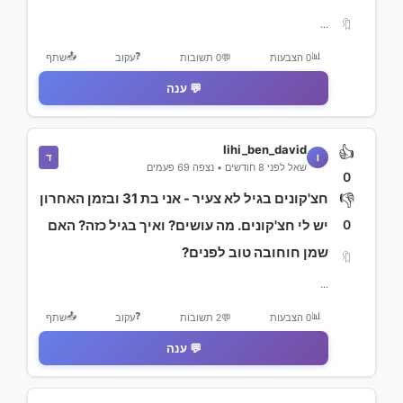
🔖
...
📤
❓
📊
0 הצבעות
💬
0 תשובות
עקוב
שתף
💬 ענה
lihi_ben_david
👍
ד
l
שאל לפני 8 חודשים • נצפה 69 פעמים
0
חצ'קונים בגיל לא צעיר - אני בת 31 ובזמן האחרון
👎
0
יש לי חצ'קונים. מה עושים? ואיך בגיל כזה? האם
שמן חוחובה טוב לפנים?
🔖
...
📤
❓
📊
0 הצבעות
💬
2 תשובות
עקוב
שתף
💬 ענה