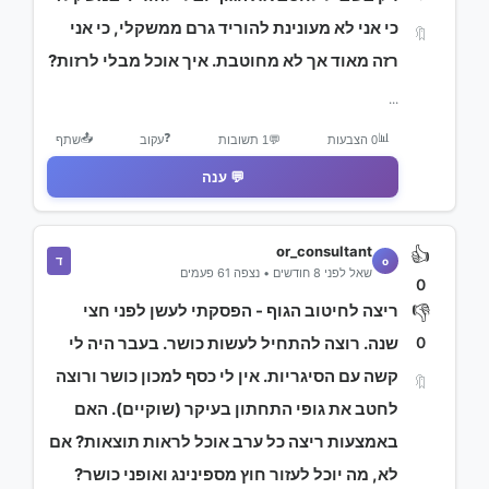
כי אני לא מעונינת להוריד גרם ממשקלי, כי אני
🔖
רזה מאוד אך לא מחוטבת. איך אוכל מבלי לרזות?
...
📤
❓
📊
0 הצבעות
💬
1 תשובות
עקוב
שתף
💬 ענה
or_consultant
👍
ד
o
שאל לפני 8 חודשים • נצפה 61 פעמים
0
ריצה לחיטוב הגוף - הפסקתי לעשן לפני חצי
👎
0
שנה. רוצה להתחיל לעשות כושר. בעבר היה לי
קשה עם הסיגריות. אין לי כסף למכון כושר ורוצה
🔖
לחטב את גופי התחתון בעיקר (שוקיים). האם
באמצעות ריצה כל ערב אוכל לראות תוצאות? אם
לא, מה יוכל לעזור חוץ מספינינג ואופני כושר?