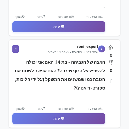
...
📤
❓
📊
0 הצבעות
💬
0 תשובות
עקוב
שתף
💬 ענה
roni_expert
👍
ד
r
שאל לפני 8 חודשים • נצפה 51 פעמים
0
האצה של הגביהה - בת 14. האם אני יכולה
👎
0
להשפיע על הגוף שיגבה? האם אפשר לשנות את
הגובה כמו שמשנים את המשקל (על ידי הליכות,
🔖
ספורט-דיאטה)?
...
📤
❓
📊
0 הצבעות
💬
0 תשובות
עקוב
שתף
💬 ענה