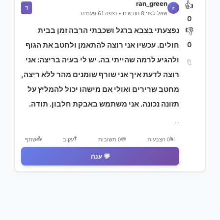
ran_green
👍
ד
r
שאל לפני 8 חודשים • נצפה 61 פעמים
0
נפצעתי בצבא ברגל ושכבתי הרבה זמן בבית
👎
0
חולים. עכשיו אני רוצה להתאמן ולחטב את הגוף
ולהגיע לרמה שהייתי בה. יש לי בעיה בריצה: אני
🔖
רוצה לדעת איך אני שורף שומנים מהר ללא ריצה,
מחטב שרירים ואולי אם מישהו יכול להמליץ על
תזונה נכונה. אני משתמש באבקת חלבון. תודה.
...
📤
❓
📊
0 הצבעות
💬
0 תשובות
עקוב
שתף
💬 ענה