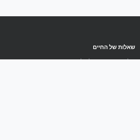
שאלות של החיים
הפלטפורמה המקצועית לשאלות ותשובות בעברית
קישורים
אודות
מדיניות פרטיות
תנאי שימוש