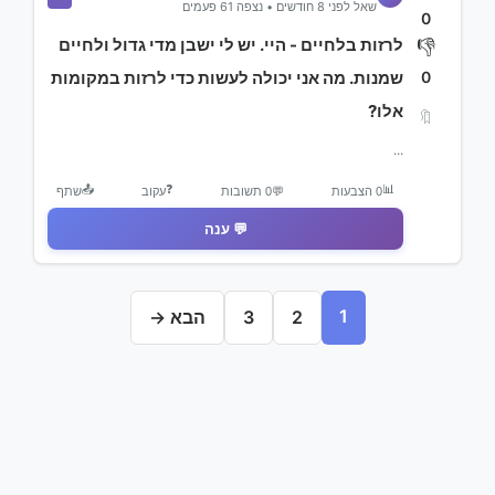
שאל לפני 8 חודשים • נצפה 61 פעמים
0
לרזות בלחיים - היי. יש לי ישבן מדי גדול ולחיים
👎
0
שמנות. מה אני יכולה לעשות כדי לרזות במקומות
אלו?
🔖
...
📤
❓
📊
0 הצבעות
💬
0 תשובות
עקוב
שתף
💬 ענה
1
2
3
הבא →