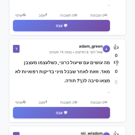
...
📤
❓
📊
0 הצבעות
💬
0 תשובות
עקוב
שתף
💬 ענה
adam_green
👍
ד
a
שאל לפני 8 חודשים • נצפה 74 פעמים
0
מה עושים עם שיעול כרוני, כשלעצמו מעצבן
👎
0
מאד. וזאת לאחר שבכל מיני בדיקות רפואיות לא
מצאו סיבה לכך? תודה.
🔖
...
📤
❓
📊
0 הצבעות
💬
2 תשובות
עקוב
שתף
💬 ענה
nir_wisdom
👍