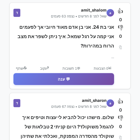
amit_shalom
👍
ד
a
שאל לפני 8 חודשים • נצפה 63 פעמים
0
אני בת 24. אני בן אדם מאוד חיובי אך לפעמים
👎
0
אני קמה על רגל שמאל. איך ניתן לשפר את מצב
הרוח במהירות?
🔖
...
📤
❓
📊
0 הצבעות
💬
1 תשובות
עקוב
שתף
💬 ענה
amit_sharon
👍
ד
a
שאל לפני 8 חודשים • נצפה 67 פעמים
0
שלום. מישהו יכול להביא לי עצות וטיפים איך
👎
0
להגמל משוקולד? היום קניתי 2 טבלאות של
שוקולד מהסדרה המפנקת, ואכלתי את שתיהן
🔖