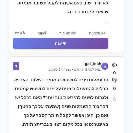
לא יורד. שוב פעם אשמח לקבל תשובה מומחה
שיעזור לי. תודה רבה.
...
📤
❓
📊
0 הצבעות
💬
0 תשובות
עקוב
שתף
💬 ענה
gal_tech
👍
ד
g
שאל לפני 8 חודשים • נצפה 64 פעמים
0
התעמלות פנים לטשטוש קמטים - שלום. האם יש
👎
0
תכלית להתעמלות פנים על מנת לטשטש קמטים
ולגרום לפנים להיראות טוב יותר? האם בכלל יש
🔖
דבר כזה התעמלות פנים (שמעתי על כך בחטף)
ואם כן, היכן אפשר לקבל חומר הסבר על כך
באינטרנט או בכל מקום רצוי בעברית? תודה.