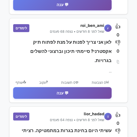
💬 ענה
roi_ben_ami
👍
לימודים
r
שאל לפני 8 חודשים • נצפה 68 פעמים
0
לאן אני צריך לפנות על מנת לפתוח תיק
👎
0
אקסטרני? סיימתי תיכון וברצוני להשלים
בגרויות.
🔖
...
📤
❓
📊
0 הצבעות
💬
0 תשובות
עקוב
שתף
💬 ענה
lior_hadad
👍
לימודים
l
שאל לפני 8 חודשים • נצפה 64 פעמים
0
עשיתי היום בחינת בגרות במתמטיקה. רציתי
👎