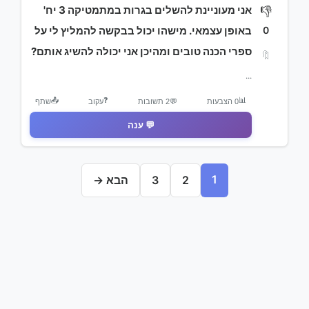
אני מעוניינת להשלים בגרות במתמטיקה 3 יח'
👎
0
באופן עצמאי. מישהו יכול בבקשה להמליץ לי על
ספרי הכנה טובים ומהיכן אני יכולה להשיג אותם?
🔖
...
📤
❓
📊
0 הצבעות
💬
2 תשובות
עקוב
שתף
💬 ענה
1
2
3
הבא →