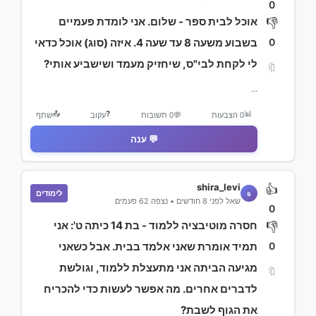
0
אוכל לבית ספר - שלום. אני לומדת פעמיים
👎
0
בשבוע משעה 8 עד שעה 4. איזה (סוג) אוכל כדאי
לי לקחת לבי"ס, שיחזיק מעמד ושישביע אותי?
🔖
...
📤
❓
📊
0 הצבעות
💬
0 תשובות
עקוב
שתף
💬 ענה
shira_levi
👍
לימודים
s
שאל לפני 8 חודשים • נצפה 62 פעמים
0
חסרה מוטיבציה ללמוד - בת 14 כיתה ט': אני
👎
0
תמיד אומרת שאני אלמד בבית. אבל כשאני
מגיעה הביתה אני מתעצלת ללמוד, וגולשת
🔖
לדברים אחרים. מה אפשר לעשות כדי להכריח
את הגוף לשבת?