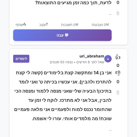
0
לדעת, תוך כמה זמן מגיעים התוצאות?
🔖
...
📤
❓
📊
0 הצבעות
💬
0 תשובות
עקוב
שתף
💬 ענה
uri_abraham
👍
לימודים
u
שאל לפני 8 חודשים • נצפה 65 פעמים
0
אני בן 14 ומתקשה קצת בלימודים (קשה לי קצת
👎
0
להתרכז ולהבין). אני עכשיו בכיתה ט' ואני לומד
בתיכון! הבעיה שלי שאני מנסה ללמוד ומנסה הכי
🔖
להבין, אבל אני לא מתרכז. לוקח לי זמן עד
שהחומר נכנס למוח ולפעמיים אני מלאה פעמיים
שוכח! מה מלמדים אותי. עזרו לי אשמח.
...