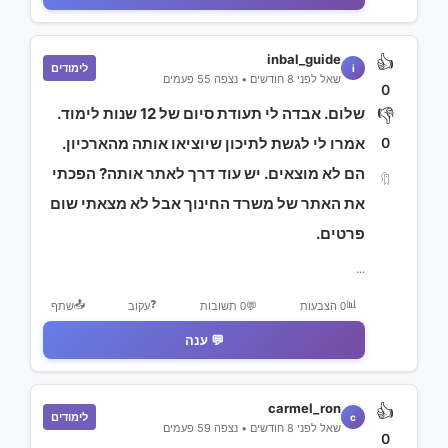
inbal_guide
👍
לימודים
i
שאל לפני 8 חודשים • נצפה 55 פעמים
0
שלום. אבדה לי תעודת סיום של 12 שנות לימוד.
👎
0
אמרו לי לגשת לתיכון שיוציאו אותה מהארכיון.
הם לא מוצאים. יש עוד דרך לאתר אותה? הפכתי
🔖
את האתר של משרד החינוך אבל לא מצאתי שום
פרטים.
...
📤
❓
📊
0 הצבעות
💬
0 תשובות
עקוב
שתף
💬 ענה
carmel_ron
👍
לימודים
c
שאל לפני 8 חודשים • נצפה 59 פעמים
0