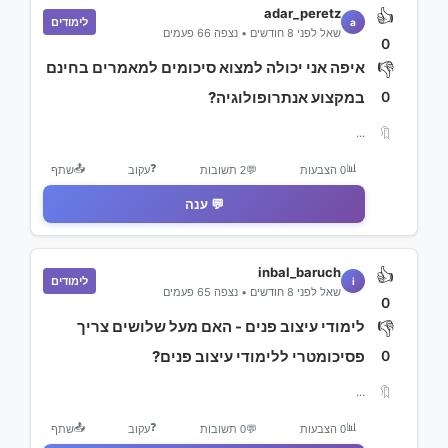
adar_peretz
👍
לימודים
a
שאל לפני 8 חודשים • נצפה 66 פעמים
0
איפה אני יכולה למצוא סיכומים למאמרים בחינם
👎
0
במקצוע אנתרופולוגיה?
🔖
...
📤
❓
📊
0 הצבעות
💬
2 תשובות
עקוב
שתף
💬 ענה
inbal_baruch
👍
לימודים
i
שאל לפני 8 חודשים • נצפה 65 פעמים
0
לימודי עיצוב פנים - האם מעל שלושים צריך
👎
0
פסיכומטרי ללימודי עיצוב פנים?
🔖
...
📤
❓
📊
0 הצבעות
💬
0 תשובות
עקוב
שתף