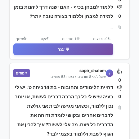
ללמוד למבחן בכיף - האם ישנה דרך ליהנות בזמן
👎
0
למידה למבחן וללמוד בצורה טובה יותר?
🔖
...
📤
❓
📊
0 הצבעות
💬
1 תשובות
עקוב
שתף
💬 ענה
sapir_shalom
👍
לימודים
s
שאל לפני 8 חודשים • נצפה 53 פעמים
0
דחיית הלימודים והחובות - בת 14 כיתה ט'. יש לי
👎
0
בעיה שיש לי כל כך הרבה דברים לעשות, או יותר
נכון ללמוד, וכשאני מגיעה לבית אני גולשת
🔖
לדברים אחרים ובקושי לומדת ודוחה את
הדברים כל פעם. מה עלי לעשות? איך להכין את
הגוף לשבת וללמוד בעצמי לבד?