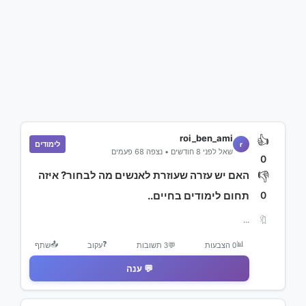
roi_ben_ami
👍
לימודים
r
שאל לפני 8 חודשים • נצפה 68 פעמים
0
האם יש עזרה שעוזרת לאנשים מה לבחור? איזה
👎
0
תחום לימודים בחיים..
🔖
...
📤
❓
📊
0 הצבעות
💬
3 תשובות
עקוב
שתף
💬 ענה