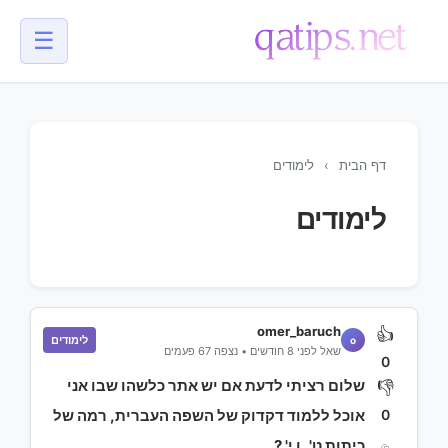
☰
💬
דף הבית
›
לימודים
לימודים
omer_baruch
👍
לימודים
o
שאל לפני 8 חודשים • נצפה 67 פעמים
0
שלום רציתי לדעת אם יש אתר כלשהו שבו אני
👎
0
אוכל ללמוד דקדוק של השפה העברית, רמה של
כיתות ט', ו י' ?