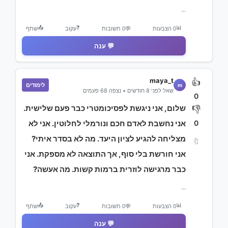
...
📤
❓
📊
0 הצבעות
💬
0 תשובות
עקוב
שתף
💬 ענה
maya_t
👍
לימודים
m
שאל לפני 8 חודשים • נצפה 68 פעמים
0
שלום, אני ניגשת לפסיכומטרי כבר פעם שלישית.
👎
0
אני נחשבת לאדם חכם ונורמלי לחלוטין. אני לא
מצליחה להגיע לציון היעד. מה לא בסדר איתי?
🔖
אני חורשת בלי סוף, אך התוצאה לא מספקת. אני
כבר מרגישה לוזרית ברמות קשות. מה אעשה?
...
📤
❓
📊
0 הצבעות
💬
0 תשובות
עקוב
שתף
💬 ענה