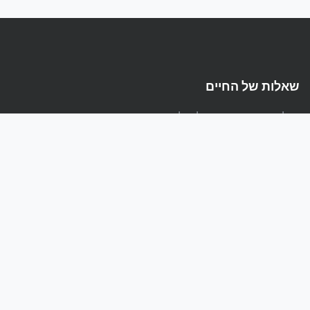
שאלות של החיים
הפלטפורמה המקצועית לשאלות ותשובות בעברית
קישורים
אודות
מדיניות פרטיות
תנאי שימוש
קהילה