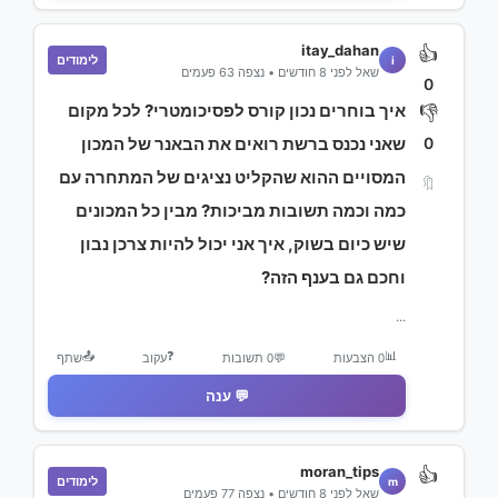
itay_dahan
👍
לימודים
i
שאל לפני 8 חודשים • נצפה 63 פעמים
0
איך בוחרים נכון קורס לפסיכומטרי? לכל מקום
👎
0
שאני נכנס ברשת רואים את הבאנר של המכון
המסויים ההוא שהקליט נציגים של המתחרה עם
🔖
כמה וכמה תשובות מביכות? מבין כל המכונים
שיש כיום בשוק, איך אני יכול להיות צרכן נבון
וחכם גם בענף הזה?
...
📤
❓
📊
0 הצבעות
💬
0 תשובות
עקוב
שתף
💬 ענה
moran_tips
👍
לימודים
m
שאל לפני 8 חודשים • נצפה 77 פעמים