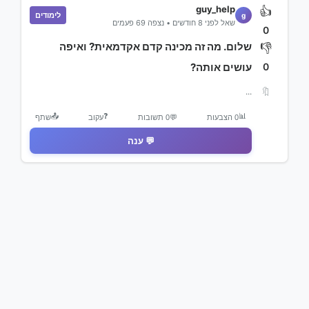
guy_help
👍
לימודים
g
שאל לפני 8 חודשים • נצפה 69 פעמים
0
שלום. מה זה מכינה קדם אקדמאית? ואיפה
👎
0
עושים אותה?
🔖
...
📤
❓
📊
0 הצבעות
💬
0 תשובות
עקוב
שתף
💬 ענה