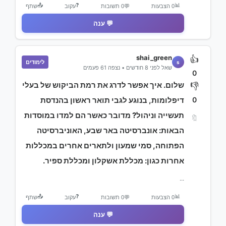
📤
❓
📊
0 הצבעות
💬
0 תשובות
עקוב
שתף
💬 ענה
shai_green
👍
לימודים
s
שאל לפני 8 חודשים • נצפה 61 פעמים
0
שלום. איך אפשר לדרג את רמת הביקוש של בעלי
👎
0
דיפלומות, בנוגע לגבי תואר ראשון בהנדסת
תעשייה וניהול? מדובר כאשר הם למדו במוסדות
🔖
הבאות: אונברסיטה באר שבע, האוניברסיטה
הפתוחה, סמי שמעון ולתארים אחרים במכללות
אחרות כגון: מכללת אשקלון ומכללת ספיר.
...
📤
❓
📊
0 הצבעות
💬
0 תשובות
עקוב
שתף
💬 ענה