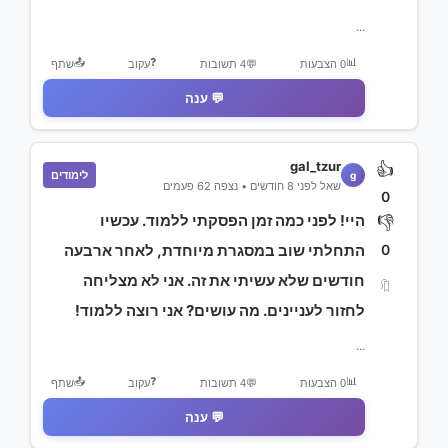
...
📤
❓
📊
0 הצבעות
💬
4 תשובות
עקוב
שתף
💬 ענה
gal_tzur
👍
לימודים
g
שאל לפני 8 חודשים • נצפה 62 פעמים
0
היי! לפני כמה זמן הפסקתי ללמוד. עכשיו
👎
0
התחלתי שוב במסגרת מיוחדת, לאחר ארבעה
חודשים שלא עשיתי את זה. אני לא מצליחה
🔖
לחזור לעניינים. מה עושים? אני רוצה ללמוד!
...
📤
❓
📊
0 הצבעות
💬
4 תשובות
עקוב
שתף
💬 ענה