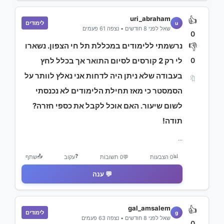
uri_abraham
👍
לימודים
u
שאל לפני 8 חודשים • נצפה 61 פעמים
0
נרשמתי ללימודים במכללת תל חי הצפון. נשארו
👎
0
לי רק 2 קורסים לסיום התואר אך בכלל לחץ
בעבודה שלא ניתן היה לדחות אני נאלץ לוותר על
🔖
הסמסטר כי מאז תחילת הלימודים לא נכנסתי
לשום שיעור. האם אוכל לקבל את כספי חזרה?
תודה!
...
📤
❓
📊
0 הצבעות
💬
0 תשובות
עקוב
שתף
💬 ענה
gal_amsalem
👍
לימודים
g
שאל לפני 8 חודשים • נצפה 63 פעמים
0