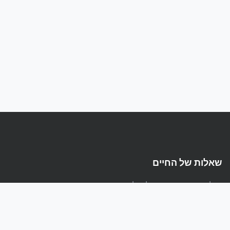
שאלות של החיים
הפלטפורמה המקצועית לשאלות ותשובות בעברית
קישורים